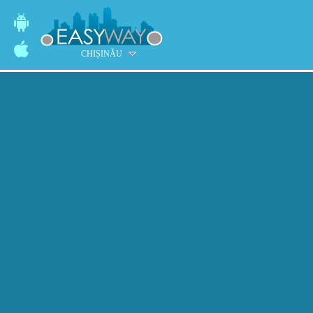
CHIȘINĂU