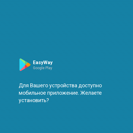
Маршрут
Leaflet
| ©
OpenStreetMap
| ©
OpenMapTiles
Произошла ошибка при загрузке
повторить
EasyWay
Google Play
Для Вашего устройства доступно
мобильное приложение. Желаете
установить?