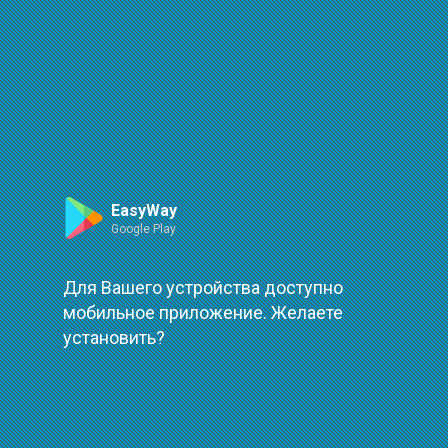
Маршрут
Leaflet
| ©
OpenStreetMap
| ©
OpenMapTiles
Произошла ошибка при загрузке
повторить
EasyWay
Google Play
Для Вашего устройства доступно
мобильное приложение. Желаете
установить?