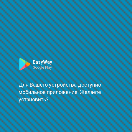
Маршрут
Leaflet
| ©
OpenStreetMap
| ©
OpenMapTiles
Произошла ошибка при загрузке
повторить
EasyWay
Google Play
Для Вашего устройства доступно
мобильное приложение. Желаете
установить?