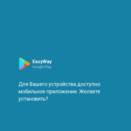
Маршрут
Leaflet
| ©
OpenStreetMap
| ©
OpenMapTiles
Произошла ошибка при загрузке
повторить
EasyWay
Google Play
Для Вашего устройства доступно
мобильное приложение. Желаете
установить?