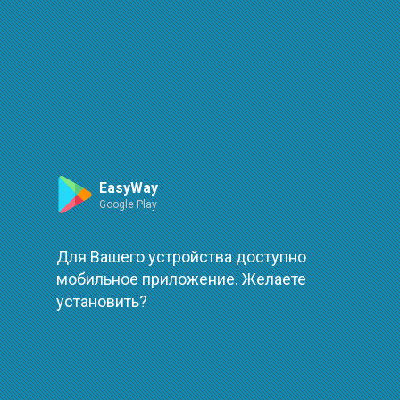
Маршрут
Leaflet
| ©
OpenStreetMap
| ©
OpenMapTiles
Произошла ошибка при загрузке
повторить
EasyWay
Google Play
Для Вашего устройства доступно
мобильное приложение. Желаете
установить?