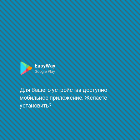
Маршрут
Leaflet
| ©
OpenStreetMap
| ©
OpenMapTiles
Произошла ошибка при загрузке
повторить
EasyWay
Google Play
Для Вашего устройства доступно
мобильное приложение. Желаете
установить?