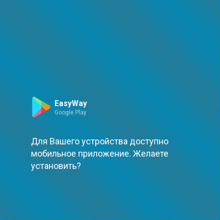
Маршрут
Leaflet
| ©
OpenStreetMap
| ©
OpenMapTiles
Произошла ошибка при загрузке
повторить
EasyWay
Google Play
Для Вашего устройства доступно
мобильное приложение. Желаете
установить?