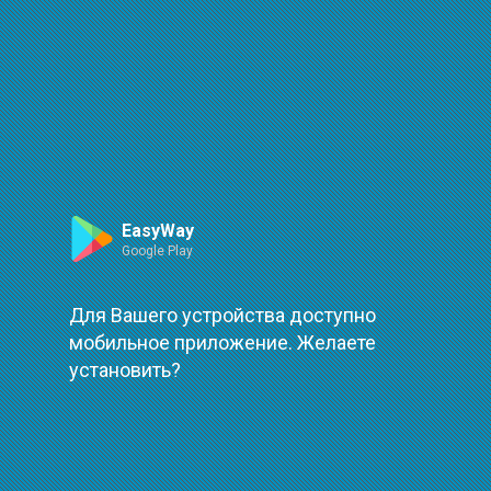
Маршрут
Leaflet
| ©
OpenStreetMap
| ©
OpenMapTiles
Произошла ошибка при загрузке
повторить
EasyWay
Google Play
Для Вашего устройства доступно
мобильное приложение. Желаете
установить?