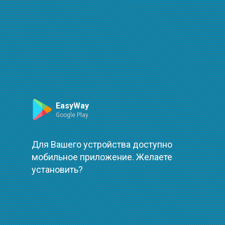
Маршрут
Leaflet
| ©
OpenStreetMap
| ©
OpenMapTiles
Произошла ошибка при загрузке
повторить
EasyWay
Google Play
Для Вашего устройства доступно
мобильное приложение. Желаете
установить?